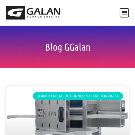
ASSISTÊNCIA TÉCNICA
Blog GGalan
MANUTENÇÃO DE FORNO ESTEIRA CONTINUA