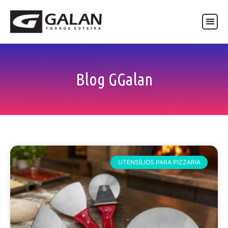
ASSISTÊNCIA TÉCNICA
Blog GGalan
UTENSÍLIOS PARA PIZZARIA