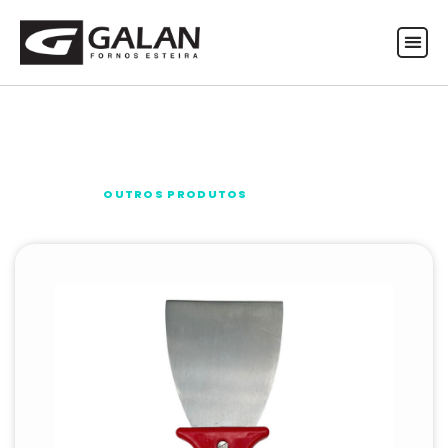
ASSISTÊNCIA TÉCNICA
Utensílios
OUTROS PRODUTOS
> UTENSÍLIOS