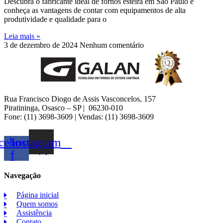
Descubra o fabricante ideal de fornos esteira em São Paulo e
conheça as vantagens de contar com equipamentos de alta
produtividade e qualidade para o
Leia mais »
3 de dezembro de 2024
Nenhum comentário
Rua Francisco Diogo de Assis Vasconcelos, 157
Piratininga, Osasco – SP | 06230-010
Fone: (11) 3698-3609 | Vendas: (11) 3698-3609
cebook-
Instagram
f
Navegação
Página inicial
Quem somos
Assistência
Contato