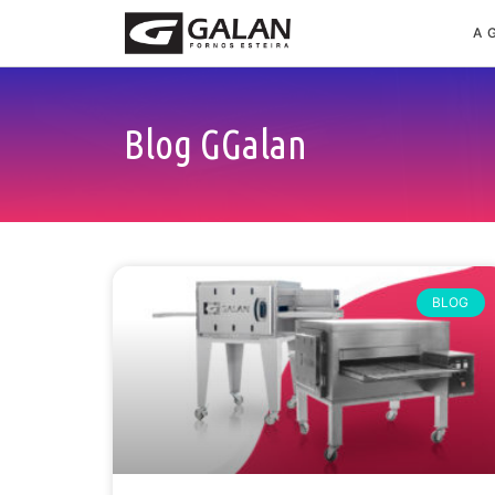
A 
Blog GGalan
BLOG